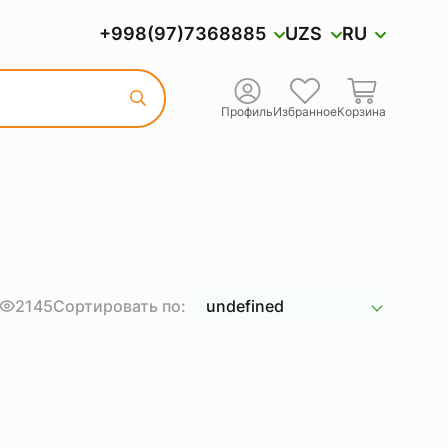
+998(97)7368885
UZS
RU
Профиль
Избранное
Корзина
2145
Сортировать по:
undefined