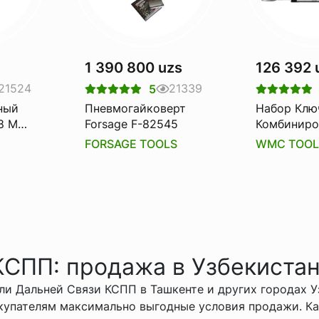
1 390 800 uzs
126 392 
21524
21339
5
ный
Пневмогайковерт
Набор Клю
8 Мм.
Forsage F-82545
Комбиниро
5508
12пр. В Пл
FORSAGE TOOLS
WMC TOOL
Держател
Tools
СПП: продажа в Узбекистан
ли Дальней Связи КСПП в Ташкенте и других городах 
купателям максимально выгодные условия продажи. Ка