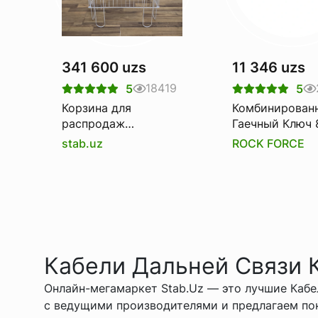
341 600 uzs
11 346 uzs
18419
5
5
Корзина для
Комбинирован
распродаж
Гаечный Ключ 
(Корзина-
Rockforce Rf-7
stab.uz
ROCK FORCE
накопитель)
Кабели Дальней Связи К
Онлайн-мегамаркет Stab.Uz — это лучшие Кабе
с ведущими производителями и предлагаем по