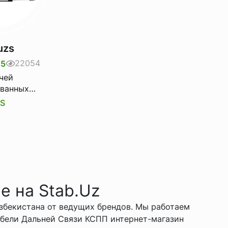
uzs
1 220 000 uzs
3 670
22054
21944
5
5
чей
Аккумулятор-Makita
Аккуму
ванных
Ударна
MAKITA
астиковом
Шурупо
S
MAKIT
е Wmc
Dhp451
е на Stab.Uz
Узбекистана от ведущих брендов. Мы работаем
бели Дальней Связи КСПП интернет-магазин