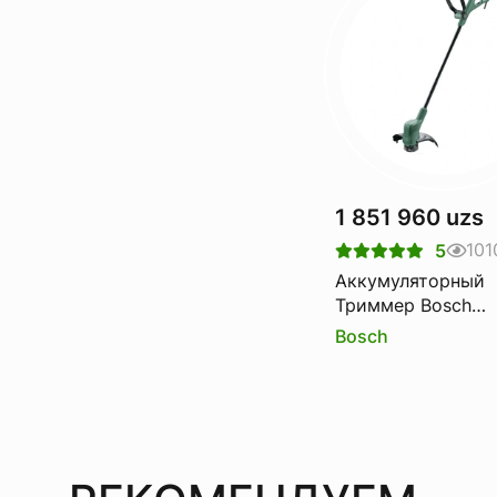
1 851 960 uzs
101
5
Аккумуляторный
Триммер Bosch
Easygrasscut 18-2
Bosch