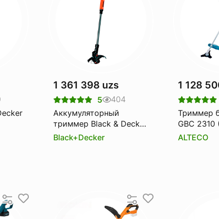
1 361 398 uzs
1 128 50
9
404
5
Decker
Аккумуляторный
Триммер 
триммер Black & Decker
GBC 2310 
ST182320-QW
Alteco pr
Black+Decker
ALTECO