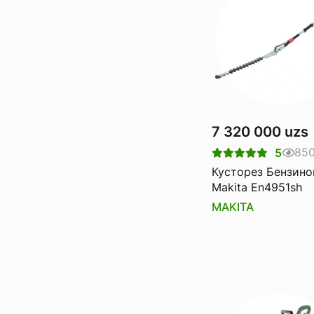
7 320 000 uzs
85
5
Кусторез Бензин
Makita En4951sh
MAKITA