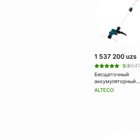
1 537 200 uzs
541
5
Бесщеточный
аккумуляторный
триммер CBT 20-2
ALTECO
BL ALTECO