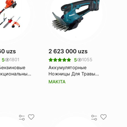
60 uzs
2 623 000 uzs
1801
1055
5
5
Бензиновые
Аккумуляторные
нкциональный)
Ножницы Для Травы
ultifunctional
Makita Um600dz
MAKITA
mm Rtr Max