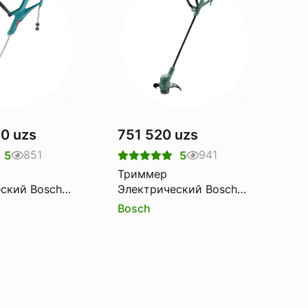
60 uzs
751 520 uzs
851
941
5
5
Триммер
ский Bosch
Электрический Bosch
Easygrass Cut 26
Bosch