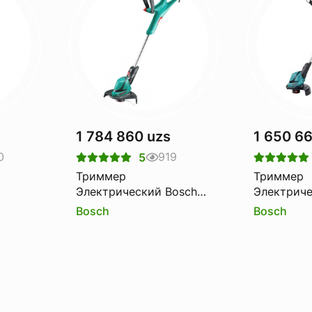
1 784 860 uzs
1 650 6
0
919
5
Триммер
Триммер
Электрический Bosch
Электриче
30
Art 30
Art 27
Bosch
Bosch