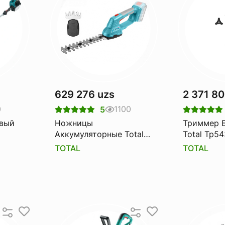
629 276 uzs
2 371 80
0
1100
5
овый
Ножницы
Триммер 
Аккумуляторные Total
Total Tp5
Tstli2001
TOTAL
TOTAL