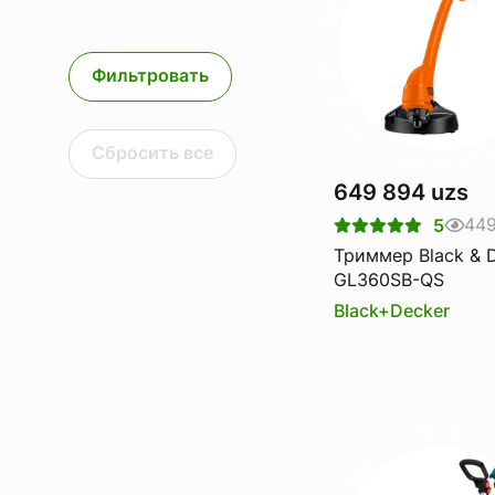
Фильтровать
Сбросить все
649 894 uzs
44
5
Триммер Black & 
GL360SB-QS
Black+Decker