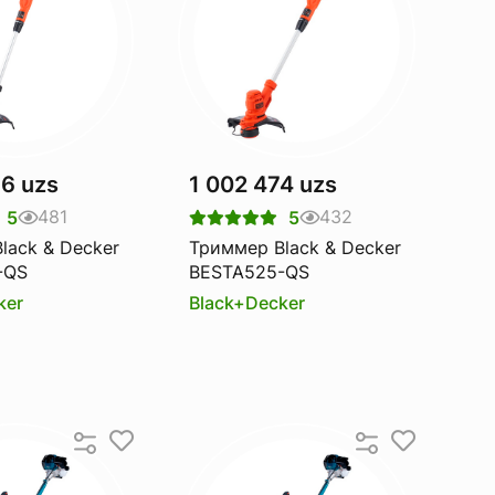
96 uzs
1 002 474 uzs
481
432
5
5
lack & Decker
Триммер Black & Decker
-QS
BESTA525-QS
ker
Black+Decker