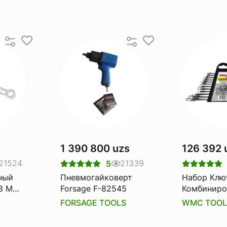
1 390 800 uzs
126 392 
21524
21339
5
ный
Пневмогайковерт
Набор Клю
8 Мм.
Forsage F-82545
Комбиниро
5508
12пр. В Пл
FORSAGE TOOLS
WMC TOOL
Держател
Tools