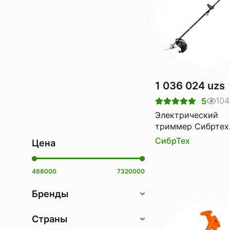
1 036 024 uzs
104
5
Электрический
триммер Сибртех
ЭК-1200 96632
СибрТех
Цена
488000
7320000
Бренды
Страны