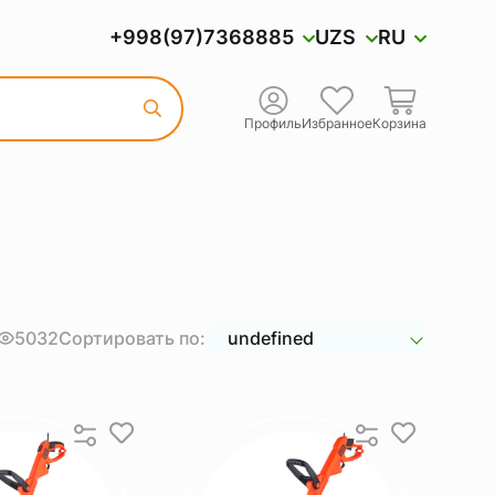
+998(97)7368885
UZS
RU
Профиль
Избранное
Корзина
5032
Сортировать по:
undefined