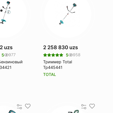
2 uzs
2 258 830 uzs
977
958
5
5
Бензиновый
Триммер Total
434421
Tp445441
TOTAL