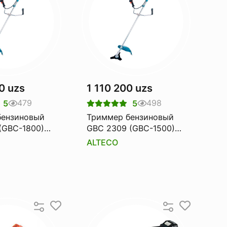
0 uzs
1 110 200 uzs
479
498
5
5
бензиновый
Триммер бензиновый
(GBC-1800)
GBC 2309 (GBC-1500)
omo
Alteco promo
ALTECO