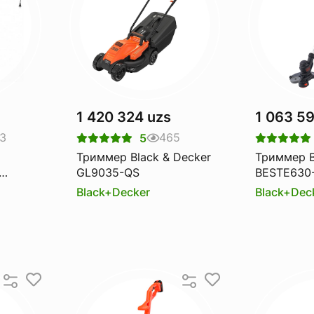
1 420 324 uzs
1 063 5
3
465
5
Триммер Black & Decker
Триммер B
GL9035-QS
BESTE630
Black+Decker
Black+Dec