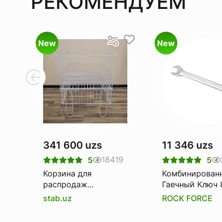
РЕКОМЕНДУЕМ
New
New
341 600 uzs
11 346 uzs
18419
5
5
Корзина для
Комбинирован
распродаж
Гаечный Ключ 
(Корзина-
Rockforce Rf-7
stab.uz
ROCK FORCE
накопитель)