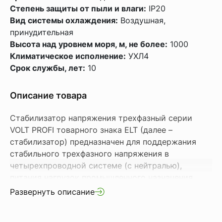
Степень защиты от пыли и влаги:
IP20
Вид системы охлаждения:
Воздушная,
принудительная
Высота над уровнем моря, м, не более:
1000
Климатическое исполнение:
УХЛ4
Срок службы, лет:
10
Описание товара
Стабилизатор напряжения трехфазный серии
VOLT PROFI товарного знака ELT (далее –
стабилизатор) предназначен для поддержания
стабильного трехфазного напряжения в
четырехпроводной системе (с нейтралью),
питания нагрузок промышленного назначения
3×220 В, 50 Гц при отклонениях сетевого
Развернуть описание
напряжения в широких пределах по значению и
длительности.