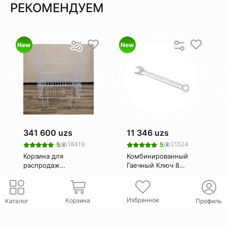
РЕКОМЕНДУЕМ
New
New
341 600 uzs
11 346 uzs
18419
21524
5
5
Корзина для
Комбинированный
распродаж
Гаечный Ключ 8
(Корзина-
Мм. Rockforce Rf-
stab.uz
ROCK FORCE
накопитель)
75508
Избранное
Корзина
Каталог
Профиль