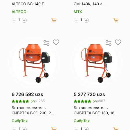
ALTECO БС-140 П
СМ-140К, 140 л,
мощность 550 Вт
ALTECO
MTX
95482
6 726 592 uzs
5 277 720 uzs
1285
907
5
5
Бетоносмеситель
Бетоносмеситель
СИБРТЕХ БСЕ-200, 200
СИБРТЕХ БСЕ-180, 180
л, 1000 Вт 95480
л, 700 Вт 95479
СибрТех
СибрТех