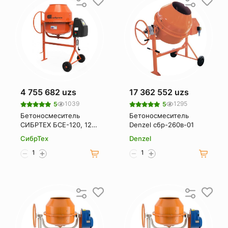
4 755 682 uzs
17 362 552 uzs
1039
1295
5
5
Бетоносмеситель
Бетоносмеситель
СИБРТЕХ БСЕ-120, 120
Denzel сбр-260в-01
л, 500 Вт 95476
СибрТех
Denzel