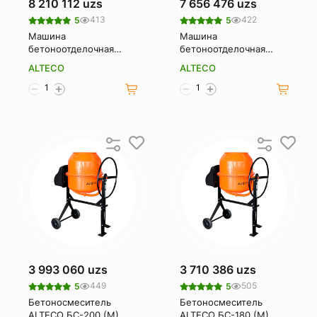
8 210 112 uzs
7 656 476 uzs
413
422
5
5
Машина
Машина
бетоноотделочная
бетоноотделочная
ALTECO S100 L
ALTECO S60 L
ALTECO
ALTECO
3 993 060 uzs
3 710 386 uzs
449
505
5
5
Бетоносмеситель
Бетоносмеситель
ALTECO БС-200 (М)
ALTECO БС-180 (М)