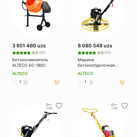
3 651 460 uzs
8 080 548 uzs
485
495
5
5
Бетоносмеситель
Машина
ALTECO БС-180С
бетоноотделочная
ALTECO SE100
ALTECO
ALTECO