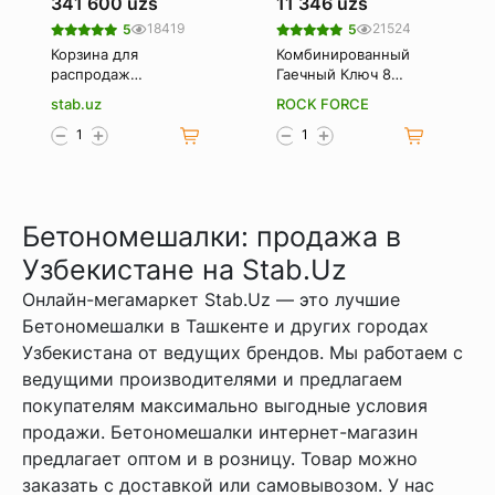
341 600 uzs
11 346 uzs
18419
21524
5
5
Корзина для
Комбинированный
распродаж
Гаечный Ключ 8
(Корзина-
Мм. Rockforce Rf-
stab.uz
ROCK FORCE
накопитель)
75508
Бетономешалки: продажа в
Узбекистане на Stab.Uz
Онлайн-мегамаркет Stab.Uz — это лучшие
Бетономешалки в Ташкенте и других городах
Узбекистана от ведущих брендов. Мы работаем с
ведущими производителями и предлагаем
покупателям максимально выгодные условия
продажи. Бетономешалки интернет-магазин
предлагает оптом и в розницу. Товар можно
заказать с доставкой или самовывозом. У нас