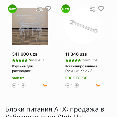
New
New
341 600 uzs
11 346 uzs
18419
21524
5
5
Корзина для
Комбинированный
распродаж
Гаечный Ключ 8
(Корзина-
Мм. Rockforce Rf-
stab.uz
ROCK FORCE
накопитель)
75508
Блоки питания ATX: продажа в
Узбекистане на Stab.Uz