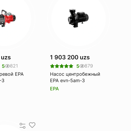
 uzs
1 903 200 uzs
821
879
5
5
ревой EPA
Насос центробежный
-3
EPA evn-5am-3
EPA