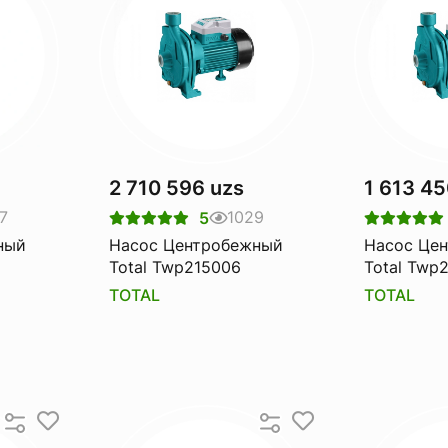
2 710 596 uzs
1 613 45
7
1029
5
ный
Насос Центробежный
Насос Це
Total Twp215006
Total Twp
TOTAL
TOTAL