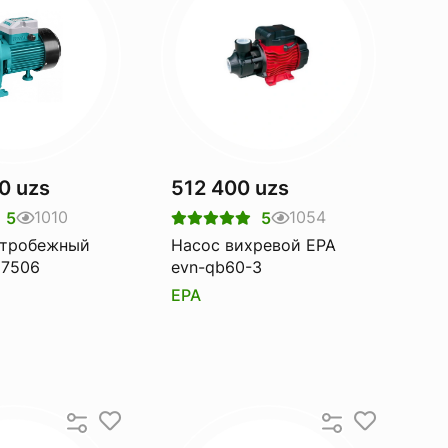
0 uzs
512 400 uzs
1010
1054
5
5
нтробежный
Насос вихревой EPA
27506
evn-qb60-3
EPA