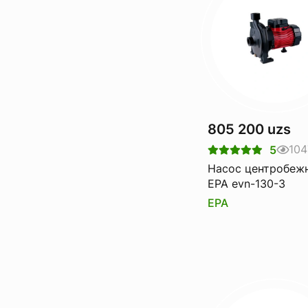
805 200 uzs
104
5
Насос центробеж
EPA evn-130-3
EPA