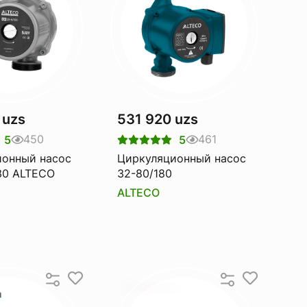
 uzs
531 920 uzs
450
461
5
5
ионный насос
Циркуляционный насос
30 ALTECO
32-80/180
ALTECO