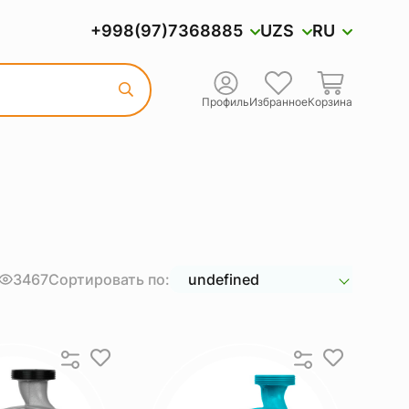
+998(97)7368885
UZS
RU
Профиль
Избранное
Корзина
3467
Сортировать по:
undefined