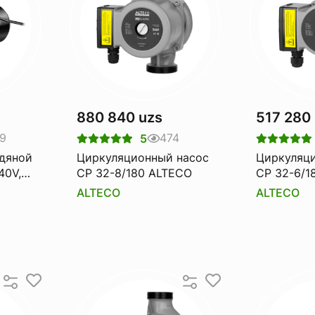
880 840 uzs
517 280
9
474
5
дяной
Циркуляционный насос
Циркуляц
CP 32-8/180 ALTECO
CP 32-6/1
"
ALTECO
ALTECO