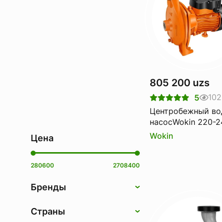
805 200 uzs
102
5
Центробежный во
насосWokin 220-240V,
50Hz, 750W, 1HP, 1
Wokin
Цена
280600
2708400
Бренды
Страны