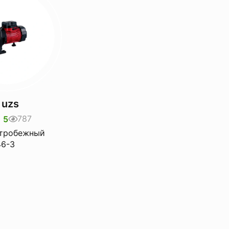
 uzs
787
5
нтробежный
46-3