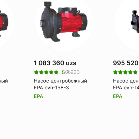
1 083 360 uzs
995 520
7
923
5
ный
Насос центробежный
Насос це
EPA evn-158-3
EPA evn-1
EPA
EPA