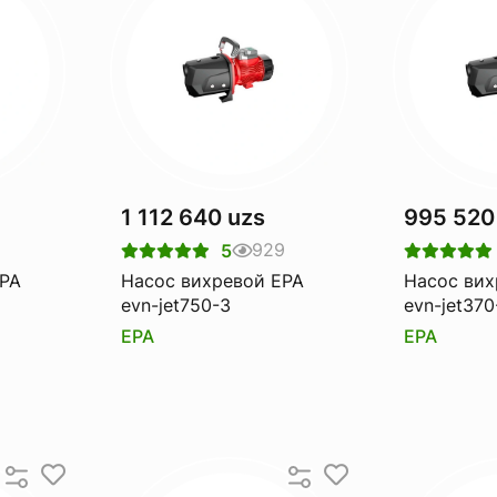
1 112 640 uzs
995 520
929
5
EPA
Насос вихревой EPA
Насос вих
evn-jet750-3
evn-jet370
EPA
EPA