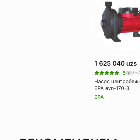
1 625 040 uzs
95
5
Насос центробеж
EPA evn-170-3
EPA