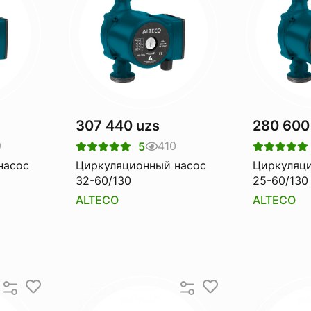
307 440 uzs
280 600
9
410
5
насос
Циркуляционный насос
Циркуляц
32-60/130
25-60/130
ALTECO
ALTECO