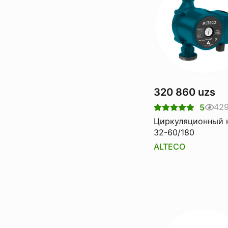
320 860 uzs
42
5
Циркуляционный 
32-60/180
ALTECO