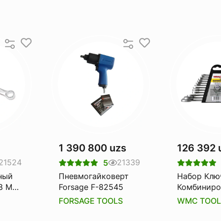
1 390 800 uzs
126 392 
21524
21339
5
ный
Пневмогайковерт
Набор Клю
8 Мм.
Forsage F-82545
Комбиниро
5508
12пр. В Пл
FORSAGE TOOLS
WMC TOOL
Держател
Tools