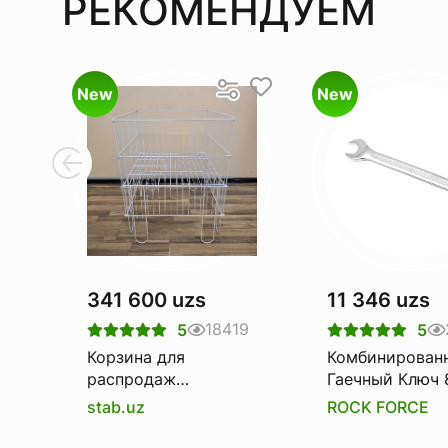
РЕКОМЕНДУЕМ
New
New
341 600 uzs
11 346 uzs
18419
5
5
Корзина для
Комбинирован
распродаж
Гаечный Ключ 
(Корзина-
Rockforce Rf-7
stab.uz
ROCK FORCE
накопитель)