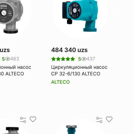
 uzs
484 340 uzs
483
437
5
5
ионный насос
Циркуляционный насос
80 ALTECO
CP 32-6/130 ALTECO
ALTECO