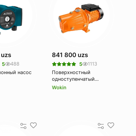
 uzs
841 800 uzs
488
1113
5
5
ионный насос
Поверхностный
одноступенчатый
центробежный водяной
Wokin
насос Wokin 220-240V,
50Hz, 750W, 1HP, 1"