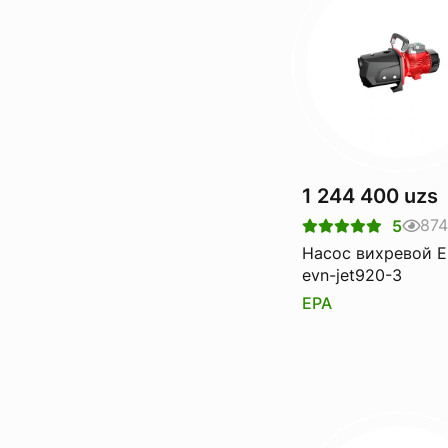
1 244 400 uzs
874
5
Насос вихревой 
evn-jet920-3
EPA