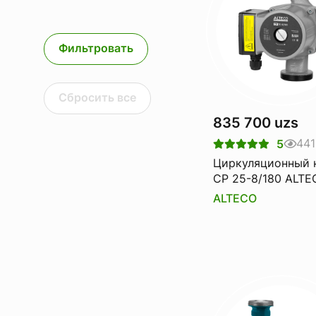
Фильтровать
Сбросить все
835 700 uzs
441
5
Циркуляционный 
CP 25-8/180 ALTE
ALTECO