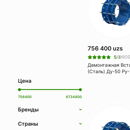
756 400 uzs
90
5
Демонтажная Вст
(Сталь) Ду-50 Pу-
Цена
756400
6734400
Бренды
Страны