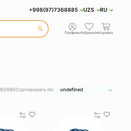
+998(97)7368885
UZS
RU
Профиль
Избранное
Корзина
2685
Сортировать по:
undefined