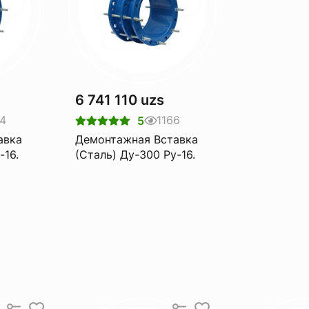
6 741 110 uzs
4
1166
5
авка
Демонтажная Вставка
-16.
(Сталь) Ду-300 Pу-16.