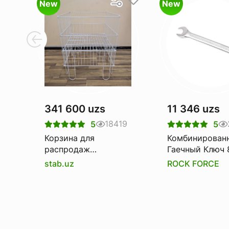
New
New
341 600 uzs
11 346 uzs
18419
5
5
Корзина для
Комбинирован
распродаж
Гаечный Ключ 
(Корзина-
Rockforce Rf-7
stab.uz
ROCK FORCE
накопитель)