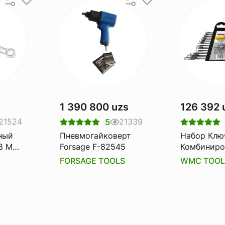
1 390 800 uzs
126 392 
21524
21339
5
ный
Пневмогайковерт
Набор Клю
8 Мм.
Forsage F-82545
Комбиниро
5508
12пр. В Пл
FORSAGE TOOLS
WMC TOOL
Держател
Tools