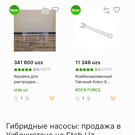
New
New
341 600 uzs
11 346 uzs
18419
21524
5
5
Корзина для
Комбинированный
распродаж
Гаечный Ключ 8
(Корзина-
Мм. Rockforce Rf-
stab.uz
ROCK FORCE
накопитель)
75508
Гибридные насосы: продажа в
Узбекистане на Stab.Uz