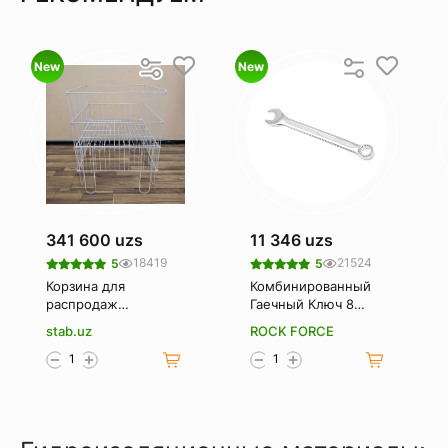
New
New
341 600 uzs
11 346 uzs
18419
21524
5
5
Корзина для
Комбинированный
распродаж
Гаечный Ключ 8
(Корзина-
Мм. Rockforce Rf-
stab.uz
ROCK FORCE
накопитель)
75508