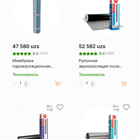
47 580 uzs
52 582 uzs
1240
1695
5
5
Мембрана
Рулонная
пароизоляционная
звукоизоляция пола
Паробарьер
ТЕХНОНИКОЛЬ Master
Технониколь
Технониколь
ТЕХНОНИКОЛЬ са 500
7.5/1 м
50х1.08 м