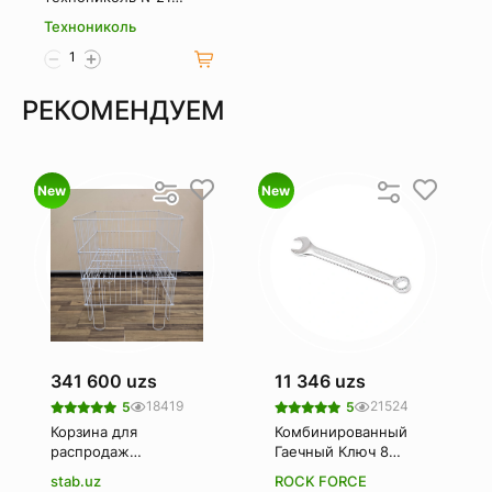
(техномаст) 1 кг
Технониколь
РЕКОМЕНДУЕМ
New
New
341 600 uzs
11 346 uzs
18419
21524
5
5
Корзина для
Комбинированный
распродаж
Гаечный Ключ 8
(Корзина-
Мм. Rockforce Rf-
stab.uz
ROCK FORCE
накопитель)
75508