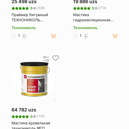
25 498 uzs
19 886 uzs
2596
2718
5
5
Праймер битумный
Мастика
ТЕХНОНИКОЛЬ
гидроизоляционная
AquaMast 1 кг
битумная холодная
Технониколь
Технониколь
aquamast 1 кг
64 782 uzs
1759
5
Мастика кровельная
технониколь №21