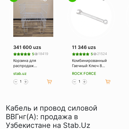
341 600 uzs
11 346 uzs
18419
21524
5
5
Корзина для
Комбинированный
распродаж
Гаечный Ключ 8
(Корзина-
Мм. Rockforce Rf-
stab.uz
ROCK FORCE
накопитель)
75508
Кабель и провод силовой
ВВГнг(А): продажа в
Узбекистане на Stab.Uz