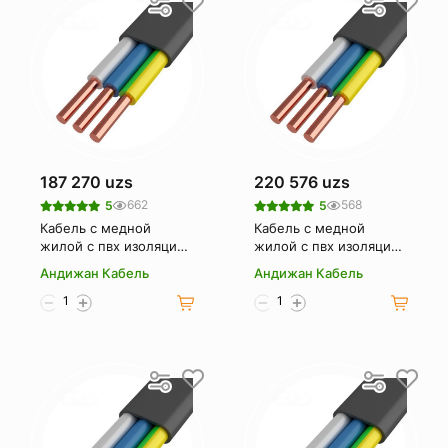
187 270 uzs
220 576 uzs
662
568
5
5
Кабель с медной
Кабель с медной
жилой с пвх изоляцией
жилой с пвх изоляцией
и оболочкой Андижан
и оболочкой Андижан
Андижан Кабель
Андижан Кабель
кабель ввгнг(а)
кабель ввгнг(а)
3х25мк+1х16мк(n. ре)-1
3х35мк+1х16мк(n. ре)-1
(1м)
(1м)