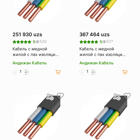
251 930 uzs
367 464 uzs
530
577
5
5
Кабель с медной
Кабель с медной
жилой с пвх изоляцией
жилой с пвх изоляцией
и оболочкой Андижан
и оболочкой Андижан
Андижан Кабель
Андижан Кабель
кабель ввгнг(а)
кабель ввгнг(а)
3х50мс+1х25мс(n.
3х70мс+1х35мс(n.
ре)-1 (1м)
pe)-1 (1м)