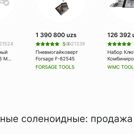
1 390 800 uzs
126 392 
21524
21339
5
ный
Пневмогайковерт
Набор Клю
8 Мм.
Forsage F-82545
Комбиниро
5508
12пр. В Пл
FORSAGE TOOLS
WMC TOOL
Держател
Tools
ные соленоидные: продажа 