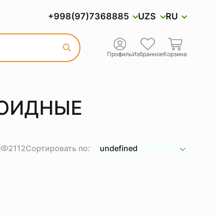
+998(97)7368885
UZS
RU
Профиль
Избранное
Корзина
НОИДНЫЕ
т
2112
Сортировать по:
undefined