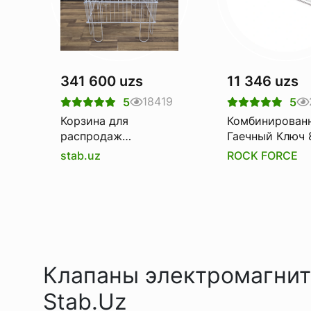
341 600 uzs
11 346 uzs
18419
5
5
Корзина для
Комбинирован
распродаж
Гаечный Ключ 
(Корзина-
Rockforce Rf-7
stab.uz
ROCK FORCE
накопитель)
Клапаны электромагнит
Stab.Uz