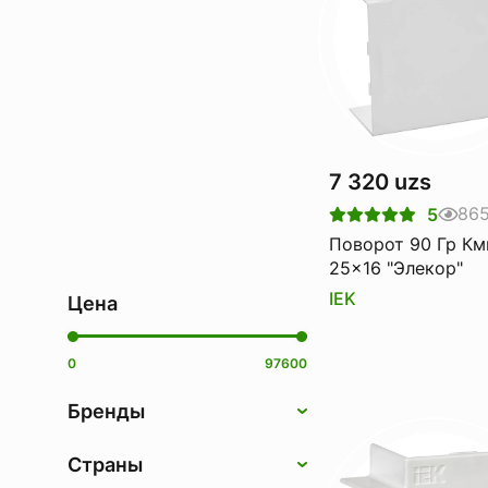
7 320 uzs
86
5
Поворот 90 Гр Км
25x16 "Элекор"
IEK
Цена
0
97600
Бренды
Страны