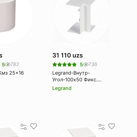
s
31 110 uzs
782
736
5
5
25x16
Legrand-Внутр-
Угол-100х50 Фикс.
Metra
Legrand