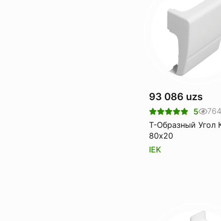
93 086 uzs
76
5
Т-Образный Угол 
80х20
IEK