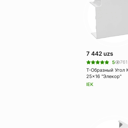
7 442 uzs
761
5
Т-Образный Угол Кмт
25x16 "Элекор"
IEK