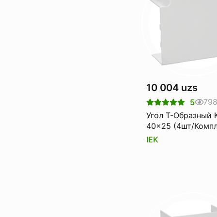
10 004 uzs
79
5
Угол Т-Образный 
40x25 (4шт/Компл
IEK