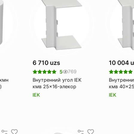
6 710 uzs
10 004 
2
769
5
 кмн
Внутренний угол IEK
Внутренни
)
кмв 25x16-элекор
кмв 40x25
IEK
IEK