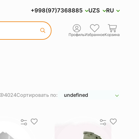
+998(97)7368885
UZS
RU
Профиль
Избранное
Корзина
4024
Сортировать по:
undefined