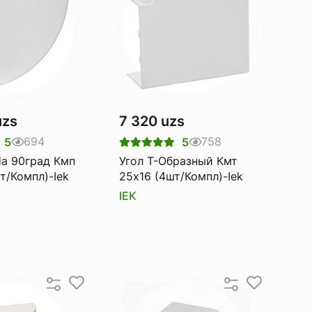
uzs
7 320 uzs
694
758
5
5
а 90град Кмп
Угол Т-Образный Кмт
т/Компл)-Iek
25х16 (4шт/Компл)-Iek
IEK