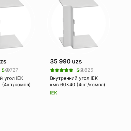
uzs
35 990 uzs
727
826
5
5
й угол IEK
Внутренний угол IEK
 (4шт/компл)
кмв 60x40 (4шт/компл)
IEK