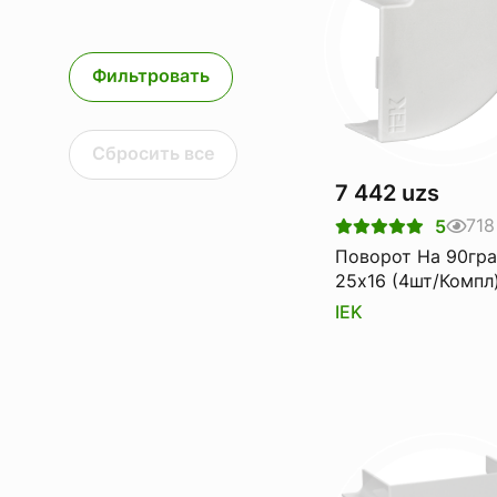
Фильтровать
Сбросить все
7 442 uzs
718
5
Поворот На 90гр
25х16 (4шт/Компл)
IEK