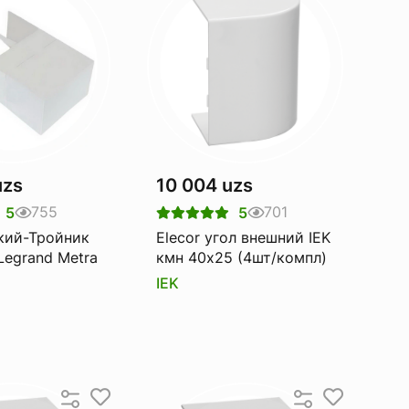
uzs
10 004 uzs
755
701
5
5
кий-Тройник
Elecor угол внешний IEK
egrand Metra
кмн 40х25 (4шт/компл)
IEK