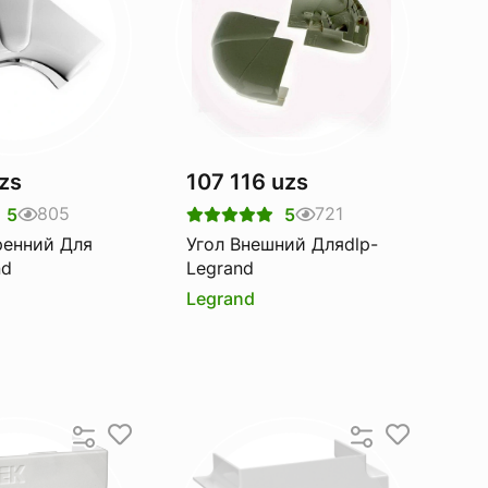
zs
107 116 uzs
805
721
5
5
ренний Для
Угол Внешний Дляdlp-
nd
Legrand
Legrand