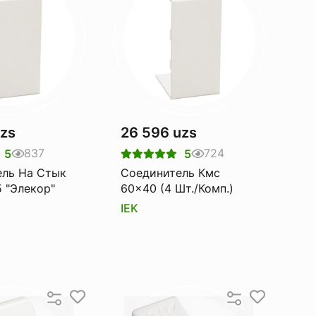
uzs
26 596 uzs
837
724
5
5
ель На Стык
Соединитель Кмс
Кмс 40x25 "Элекор"
60x40 (4 Шт./Комп.)
IEK