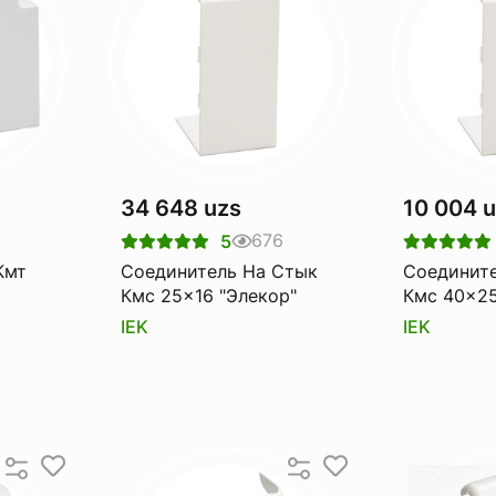
34 648 uzs
10 004 
676
5
Соединитель На Стык
Соединит
Кмс 25x16 "Элекор"
IEK
IEK