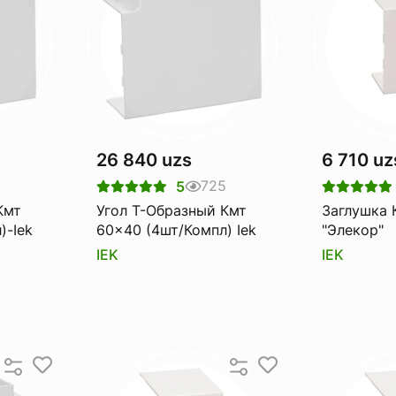
26 840 uzs
6 710 uz
8
725
5
Кмт
Угол Т-Образный Кмт
Заглушка Кмз 
)-Iek
60x40 (4шт/Компл) Iek
"Элекор"
IEK
IEK