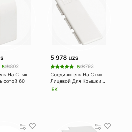
zs
5 978 uzs
802
793
5
5
ель На Стык
Соединитель На Стык
ысотой 60
Лицевой Для Крышки
75
IEK