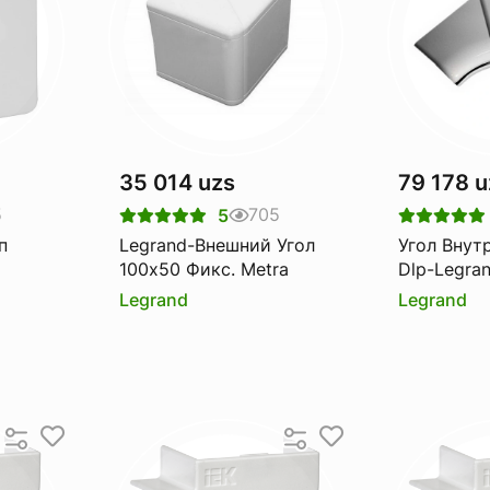
35 014 uzs
79 178 u
5
705
5
п
Legrand-Внешний Угол
Угол Внут
100х50 Фикс. Metra
Dlp-Legra
Legrand
Legrand