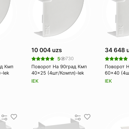
10 004 uzs
34 648 
730
5
ад Кмп
Поворот На 90град Кмп
Поворот Н
-Iek
40x25 (4шт/Компл)-Iek
60x40 (4ш
IEK
IEK