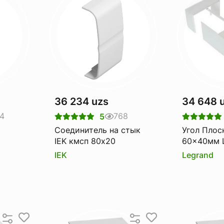
36 234 uzs
34 648 
4
768
5
Соединитель на стык
Угол Плос
IEK кмсп 80х20
60x40мм L
IEK
Legrand