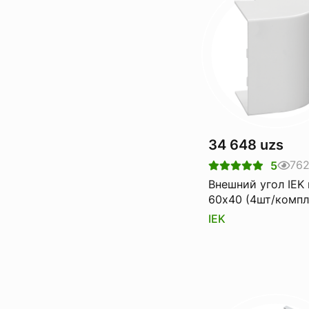
34 648 uzs
76
5
Внешний угол IEK
60х40 (4шт/компл
IEK