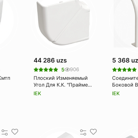
44 286 uzs
5 368 u
4
906
5
Кмтп
Плоский Изменяемый
Соединит
Угол Для К.К. "Праймер"
Боковой В
100х60
IEK
IEK