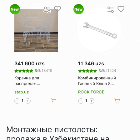
New
New
341 600 uzs
11 346 uzs
18419
21524
5
5
Корзина для
Комбинированный
распродаж
Гаечный Ключ 8
(Корзина-
Мм. Rockforce Rf-
stab.uz
ROCK FORCE
накопитель)
75508
Монтажные пистолеты:
продажа в Узбекистане на