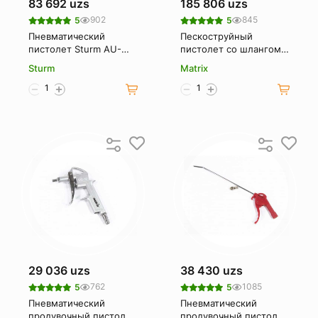
83 692 uzs
185 806 uzs
902
845
5
5
Пневматический
Пескоструйный
пистолет Sturm AU-
пистолет со шлангом
1720-08
MATRIX 57328
Sturm
Matrix
29 036 uzs
38 430 uzs
762
1085
5
5
Пневматический
Пневматический
продувочный пистолет
продувочный пистолет