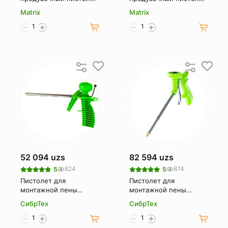
MATRIX 57330
с удлиненным
Matrix
Matrix
изогнутым соплом
MATRIX 270 мм 57334
52 094 uzs
82 594 uzs
824
874
5
5
Пистолет для
Пистолет для
монтажной пены
монтажной пены
Сибртех 88672
СИБРТЕХ "Стандарт"
СибрТех
СибрТех
пластмассовый корпус
88676