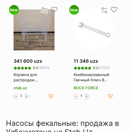
New
New
341 600 uzs
11 346 uzs
18419
21524
5
5
Корзина для
Комбинированный
распродаж
Гаечный Ключ 8
(Корзина-
Мм. Rockforce Rf-
stab.uz
ROCK FORCE
накопитель)
75508
Насосы фекальные: продажа в
Узбекистане на Stab.Uz