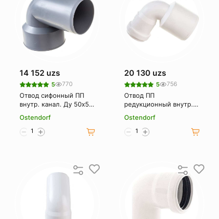
14 152 uzs
20 130 uzs
770
756
5
5
Отвод сифонный ПП
Отвод ПП
внутр. канал. Ду 50х50
редукционный внутр.
OSTENDORF
канал. белый Ду
Ostendorf
Ostendorf
50х32х87 OSTENDORF