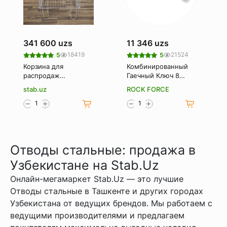
341 600 uzs
11 346 uzs
18419
21524
5
5
Корзина для
Комбинированный
распродаж
Гаечный Ключ 8
(Корзина-
Мм. Rockforce Rf-
stab.uz
ROCK FORCE
накопитель)
75508
Отводы стальные: продажа в
Узбекистане на Stab.Uz
Онлайн-мегамаркет Stab.Uz — это лучшие
Отводы стальные в Ташкенте и других городах
Узбекистана от ведущих брендов. Мы работаем с
ведущими производителями и предлагаем