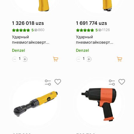
1 326 018 uzs
1 691 774 uzs
860
1126
5
5
Ударный
Ударный
пневмогайковерт
пневмогайковерт
Denzel IW860 набор
Denzel IW1500SP, 1/2 ,
Denzel
Denzel
головок 57473
8800 об/мин, 1490 Нм
57474