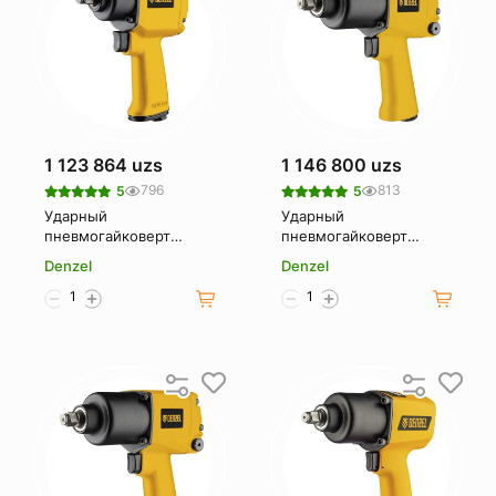
1 123 864 uzs
1 146 800 uzs
796
813
5
5
Ударный
Ударный
пневмогайковерт
пневмогайковерт
Denzel IWS550 Compact
Denzel IW860 57472
Denzel
Denzel
57470