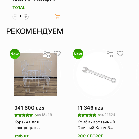
Total tat40111
TOTAL
РЕКОМЕНДУЕМ
New
New
341 600 uzs
11 346 uzs
18419
21524
5
5
Корзина для
Комбинированный
распродаж
Гаечный Ключ 8
(Корзина-
Мм. Rockforce Rf-
stab.uz
ROCK FORCE
накопитель)
75508