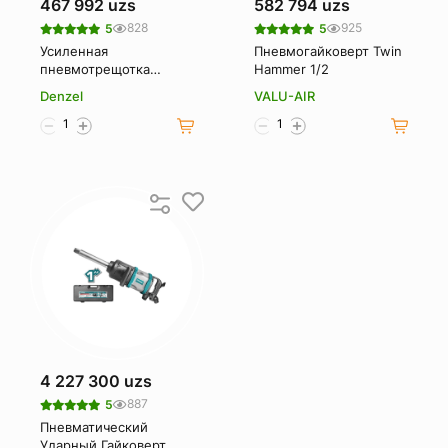
467 992 uzs
582 794 uzs
828
925
5
5
Усиленная
Пневмогайковерт Twin
пневмотрещотка
Hammer 1/2
Denzel RP100 57475
Denzel
VALU-AIR
4 227 300 uzs
887
5
Пневматический
Ударный Гайковерт