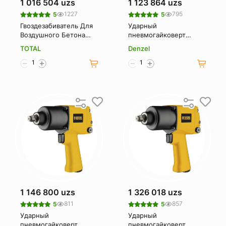
1 016 504 uzs
1 123 864 uzs
1227
795
5
5
Гвоздезабиватель Для
Ударный
Воздушного Бетона
пневмогайковерт
Total Tat8641
Denzel IWS550 Compact
TOTAL
Denzel
57470
1 146 800 uzs
1 326 018 uzs
811
857
5
5
Ударный
Ударный
пневмогайковерт
пневмогайковерт