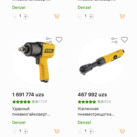
Denzel IW860 57472
Denzel IW860 набор
Denzel
Denzel
головок 57473
1 691 774 uzs
467 992 uzs
1124
824
5
5
Ударный
Усиленная
пневмогайковерт
пневмотрещотка
Denzel IW1500SP, 1/2 ,
Denzel RP100 57475
Denzel
Denzel
8800 об/мин, 1490 Нм
57474