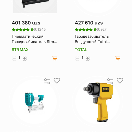
401 380 uzs
427 610 uzs
1245
927
5
5
Пневматический
Гвоздезабиватель
Гвоздезабиватель Rtm-
Воздушный Total
0135 Air Nail Gun 10-
Tat83301
RTR MAX
TOTAL
50mm 4-8 Bar Rtr Max
Rother.