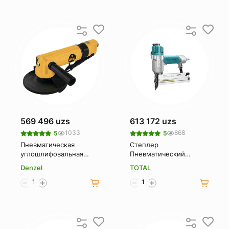
569 496 uzs
613 172 uzs
1033
868
5
5
Пневматическая
Степлер
углошлифовальная
Пневматический
машина Denzel AG125
Total tat81501
Denzel
TOTAL
57477