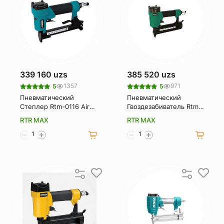
339 160 uzs
385 520 uzs
1357
971
5
5
Пневматический
Пневматический
Степлер Rtm-0116 Air
Гвоздезабиватель Rtm-
Stapler Gun 6-16mm 4-8
0130 Air Nail Gun 10-
RTR MAX
RTR MAX
Bar Rtr Max Rother.
30mm 4-8 Bar Rtr Max
Rother