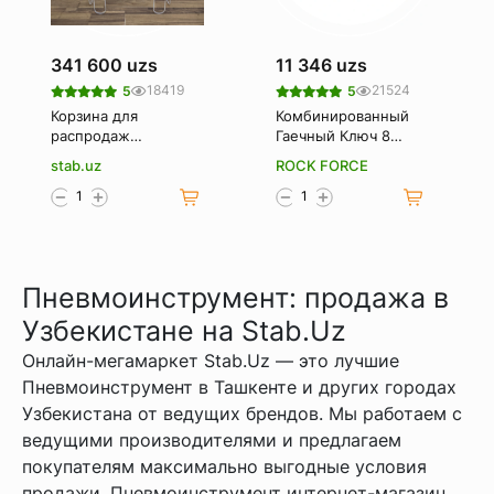
341 600 uzs
11 346 uzs
18419
21524
5
5
Корзина для
Комбинированный
распродаж
Гаечный Ключ 8
(Корзина-
Мм. Rockforce Rf-
stab.uz
ROCK FORCE
накопитель)
75508
Пневмоинструмент: продажа в
Узбекистане на Stab.Uz
Онлайн-мегамаркет Stab.Uz — это лучшие
Пневмоинструмент в Ташкенте и других городах
Узбекистана от ведущих брендов. Мы работаем с
ведущими производителями и предлагаем
покупателям максимально выгодные условия
продажи. Пневмоинструмент интернет-магазин