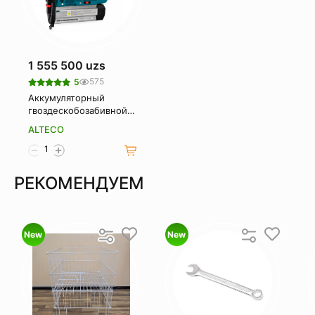
1 555 500 uzs
575
5
Аккумуляторный
гвоздескобозабивной
пистолет ALTECO CNG
ALTECO
20 Li Solo
РЕКОМЕНДУЕМ
New
New