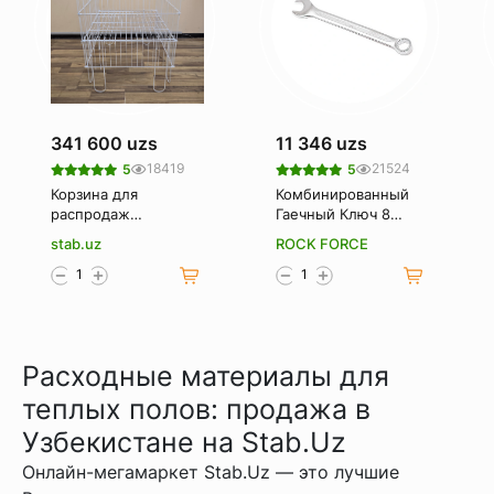
341 600 uzs
11 346 uzs
18419
21524
5
5
Корзина для
Комбинированный
распродаж
Гаечный Ключ 8
(Корзина-
Мм. Rockforce Rf-
stab.uz
ROCK FORCE
накопитель)
75508
Расходные материалы для
теплых полов: продажа в
Узбекистане на Stab.Uz
Онлайн-мегамаркет Stab.Uz — это лучшие