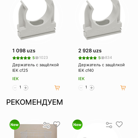
1 098 uzs
2 928 uzs
1023
834
5
5
Держатель с защёлкой
Держатель с защёлкой
IEK cf25
IEK cf40
IEK
IEK
РЕКОМЕНДУЕМ
New
New