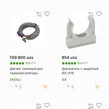
109 800 uzs
854 uzs
955
897
5
5
Датчик температуры
Держатель с защёлкой
терморегулятора
IEK cf16
Andeli no11
ANDELI
IEK