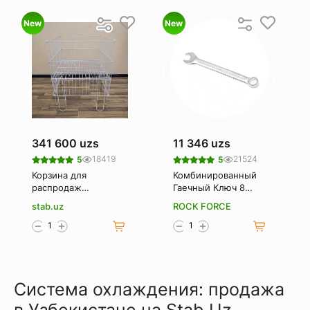
New
New
341 600 uzs
11 346 uzs
18419
21524
5
5
Корзина для
Комбинированный
распродаж
Гаечный Ключ 8
(Корзина-
Мм. Rockforce Rf-
stab.uz
ROCK FORCE
накопитель)
75508
Система охлаждения: продажа
в Узбекистане на Stab.Uz