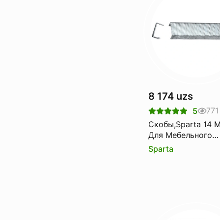
8 174 uzs
771
5
Скобы,Sparta 14 Мм,
Для Мебельного
Степлера, Тип 53,
Sparta
Шт