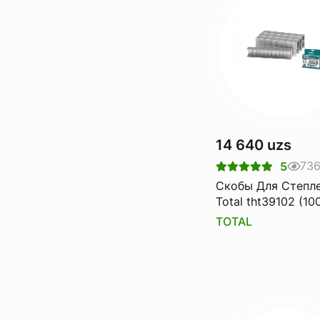
14 640 uzs
73
5
Скобы Для Степл
Total tht39102 (10
TOTAL