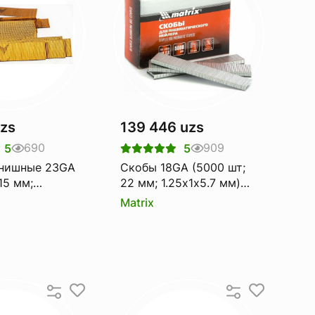
uzs
139 446 uzs
690
909
5
5
инишные 23GA
Скобы 18GA (5000 шт;
15 мм;
22 мм; 1.25х1х5.7 мм)
 мм) MATRIX
для пневматического
Matrix
степлера MATRIX 57657