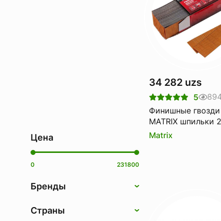
34 282 uzs
89
5
Финишные гвозди
MATRIX шпильки 
для пн. нейлера
Matrix
Цена
финишного 5000 
57673
0
231800
Бренды
Страны