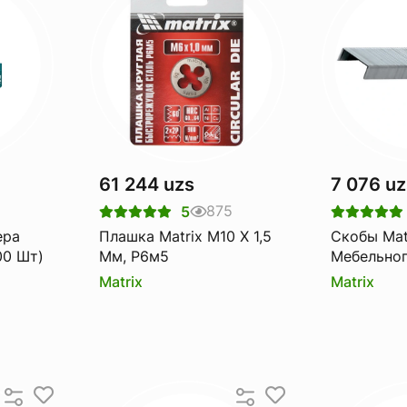
61 244 uzs
7 076 uz
6
875
5
ера
Плашка Matrix М10 Х 1,5
Скобы Mat
00 Шт)
Мм, Р6м5
Мебельног
Тип 53, 1
Matrix
Matrix