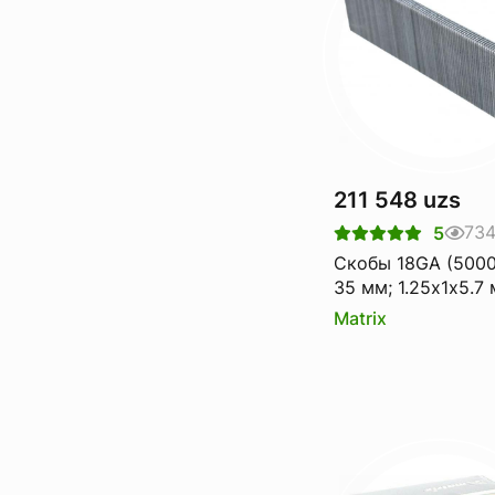
211 548 uzs
73
5
Скобы 18GA (5000
35 мм; 1.25х1х5.7
для пневматическ
Matrix
степлера MATRIX 