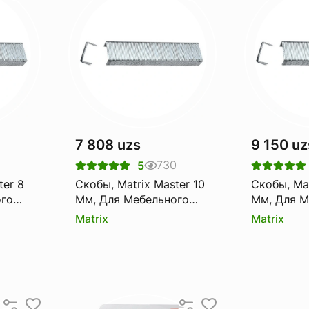
7 808 uzs
9 150 uz
9
730
5
ter 8
Скобы, Matrix Master 10
Скобы, Mat
ого
Мм, Для Мебельного
Мм, Для М
нные,
Степлера, Закаленные,
Степлера,
Matrix
Matrix
Тип 53, 1000 Шт
Тип 53, 1