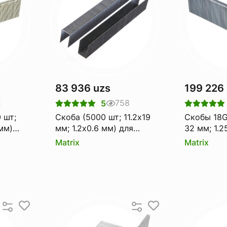
83 936 uzs
199 226
2
758
5
 шт;
Скоба (5000 шт; 11.2х19
Скобы 18G
 мм)
мм; 1.2х0.6 мм) для
32 мм; 1.2
ого
пневматического
для пневм
Matrix
Matrix
57661
степлера MATRIX 57662
степлера 