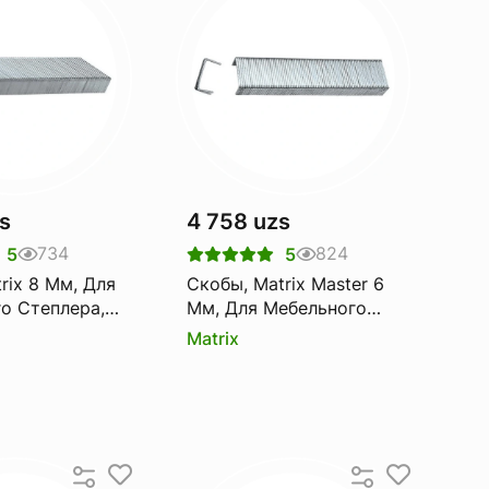
s
4 758 uzs
734
824
5
5
rix 8 Мм, Для
Скобы, Matrix Master 6
о Степлера,
Мм, Для Мебельного
000 Шт
Степлера, Закаленные,
Matrix
Тип 53, 1000 Шт