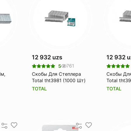
12 932 uzs
12 932 u
761
5
Скобы Для Степлера
Скобы Для
Total tht3981 (1000 Шт)
Total tht3
, 1000
TOTAL
TOTAL