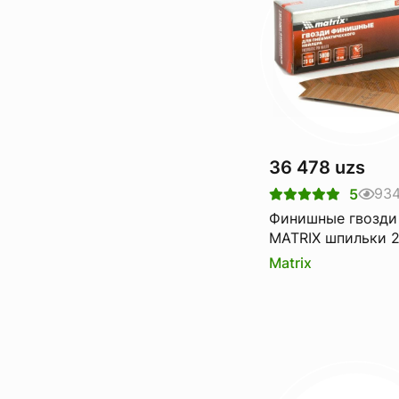
36 478 uzs
93
5
Финишные гвозди
MATRIX шпильки 
для пн. нейлера
Matrix
финишного 5000 
57675