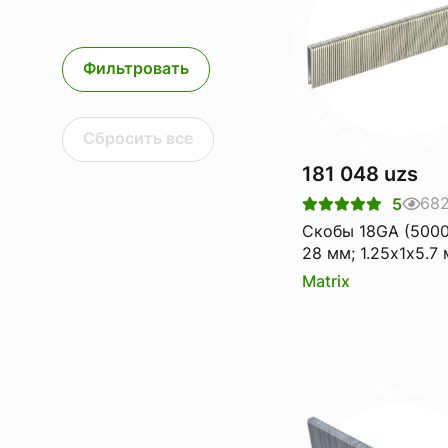
Фильтровать
Сбросить все
181 048 uzs
68
5
Скобы 18GA (5000
28 мм; 1.25х1х5.7
для пневматическ
Matrix
степлера MATRIX 