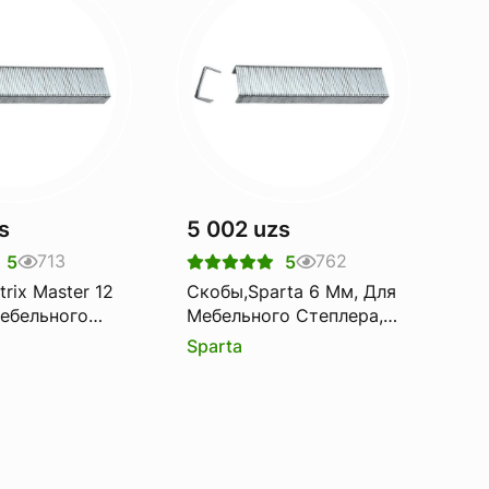
s
5 002 uzs
713
762
5
5
rix Master 12
Скобы,Sparta 6 Мм, Для
ебельного
Мебельного Степлера,
 Закаленные,
Тип 53, 1000 Шт
Sparta
000 Шт