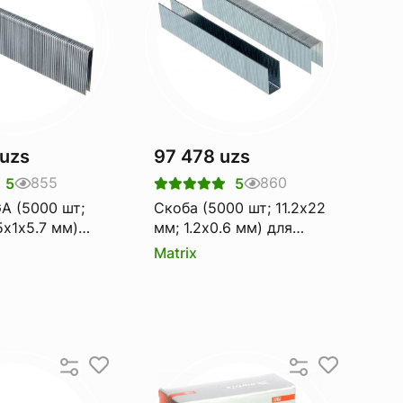
 uzs
97 478 uzs
855
860
5
5
A (5000 шт;
Скоба (5000 шт; 11.2х22
5х1х5.7 мм)
мм; 1.2х0.6 мм) для
атического
пневматического
Matrix
MATRIX 57663
степлера MATRIX 57664