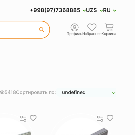
+998(97)7368885
UZS
RU
Профиль
Избранное
Корзина
5418
Сортировать по:
undefined