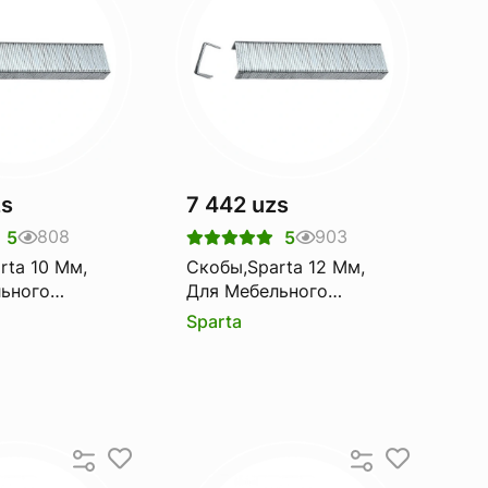
zs
7 442 uzs
808
903
5
5
0 Мм,
Скобы,Sparta 12 Мм,
ьного
Для Мебельного
Тип 53, 1000
Степлера, Тип 53, 1000
Sparta
Шт