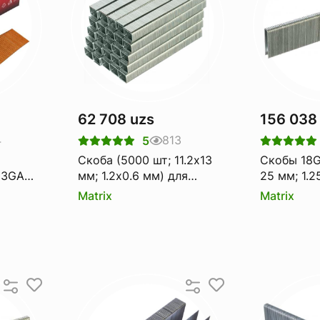
62 708 uzs
156 038
4
813
5
Скоба (5000 шт; 11.2х13
Скобы 18G
23GA
мм; 1.2х0.6 мм) для
25 мм; 1.2
пневматического
для пневм
Matrix
Matrix
шт
степлера MATRIX 57658
степлера 