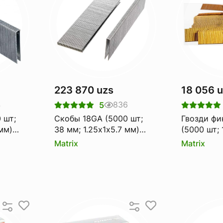
223 870 uzs
18 056 
4
836
5
 шт;
Скобы 18GA (5000 шт;
Гвозди ф
 мм)
38 мм; 1.25х1х5.7 мм)
(5000 шт; 
ого
для пневматического
0.64х0.64
Matrix
Matrix
57665
степлера MATRIX 57667
57671