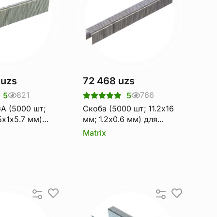
 uzs
72 468 uzs
821
766
5
5
A (5000 шт;
Скоба (5000 шт; 11.2х16
5х1х5.7 мм)
мм; 1.2х0.6 мм) для
атического
пневматического
Matrix
MATRIX 57659
степлера MATRIX 57660