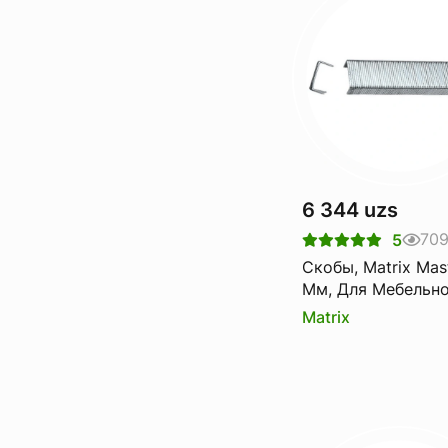
6 344 uzs
70
5
Скобы, Matrix Mas
Мм, Для Мебельн
Степлера, Закале
Matrix
Тип 53, 1000 Шт