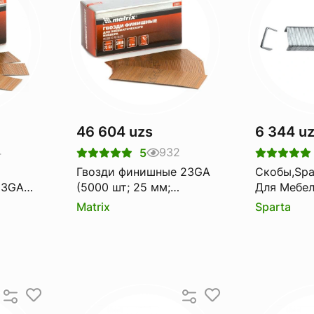
46 604 uzs
6 344 u
4
932
5
Гвозди финишные 23GA
Скобы,Sparta 1
23GA
(5000 шт; 25 мм;
Для Мебел
0.64х0.64 мм) MATRIX
Степлера, 
Matrix
Sparta
шт
57679
Шт