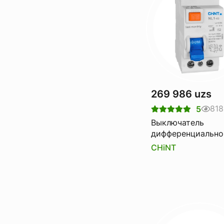
269 986 uzs
818
5
Выключатель
дифференциально
тока Узо CHINT nl
CHiNT
6ka 2p 80a 300ma