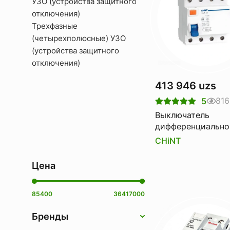
УЗО (устройства защитного
отключения)
Трехфазные
(четырехполюсные) УЗО
(устройства защитного
отключения)
413 946 uzs
816
5
Выключатель
дифференциально
тока Узо CHINT nl
CHiNT
6ka 4p 100a 100m
Цена
85400
36417000
Бренды