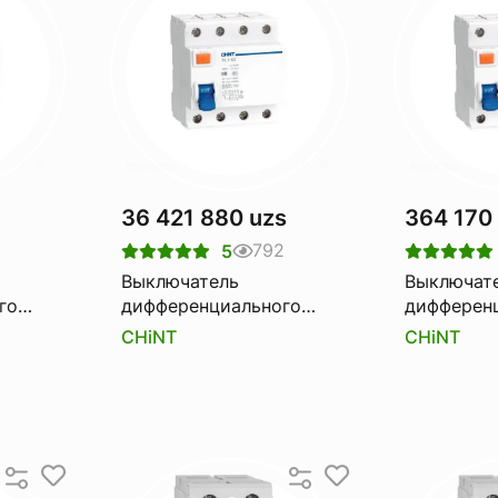
36 421 880 uzs
364 170
8
792
5
Выключатель
Выключат
го
дифференциального
дифферен
1-100
тока Узо CHINT nl1-63
тока Узо 
CHiNT
CHiNT
6ka 4p 63a 300ma
6ka 4p 40