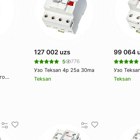
127 002 uzs
99 064 
776
5
Узо Teksan 4p 25a 30ma
Узо Teksa
го
Teksan
Teksan
1-100
a