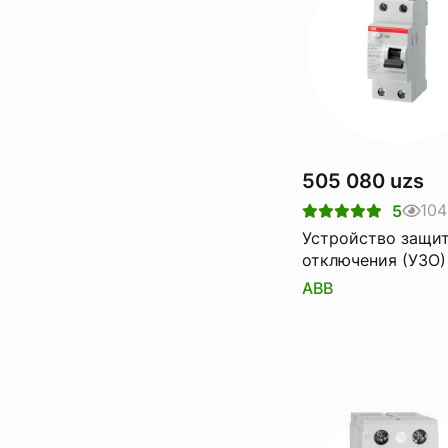
505 080 uzs
104
5
Устройство защи
отключения (УЗО)
FH202 AC-63A
ABB