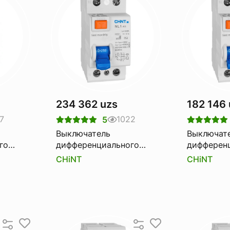
234 362 uzs
182 146 
7
1022
5
Выключатель
Выключат
го
дифференциального
дифферен
1-63
тока Узо CHINT nl1-63
тока Узо 
CHiNT
CHiNT
6ka 2p 16a 10ma
6ka 2p 25