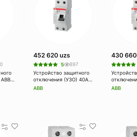
452 620 uzs
430 660
0
897
5
тного
Устройство защитного
Устройств
 ABB
отключения (УЗО) 40А
отключени
FH202 AC-40
FH202 AC
ABB
ABB