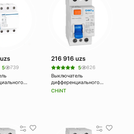
 uzs
216 916 uzs
739
826
5
5
ель
Выключатель
циального
дифференциального
CHINT nl1-63
тока Узо CHINT nl1-63
CHiNT
a 300ma
6ka 2p 25a 100ma