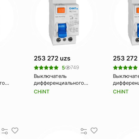
253 272 uzs
253 272
749
5
Выключатель
Выключат
го
дифференциального
дифферен
1-100
тока Узо CHINT nl1-63
тока Узо 
CHiNT
CHiNT
6ka 2p 63a 300ma
6ka 2p 40