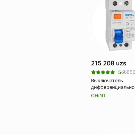
215 208 uzs
85
5
Выключатель
дифференциально
тока Узо CHINT nl
CHiNT
6ka 2p 63a 30ma