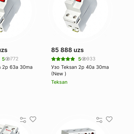
uzs
85 888 uzs
772
933
5
5
n 2p 63a 30ma
Узо Teksan 2p 40a 30ma
(New )
Teksan