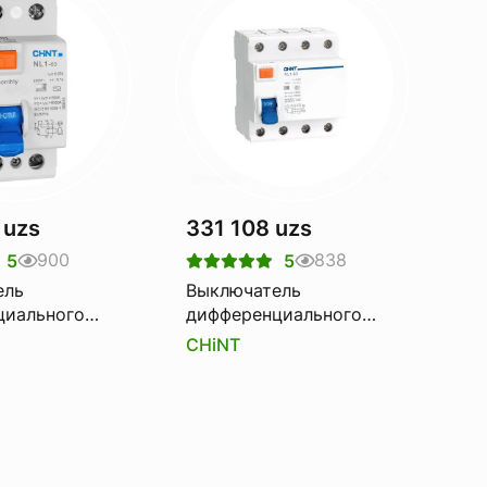
 uzs
331 108 uzs
900
838
5
5
ель
Выключатель
циального
дифференциального
HINT nl1-100
тока Узо CHINT nl1-63
CHiNT
0a 30ma
6ka 4p 40a 30ma