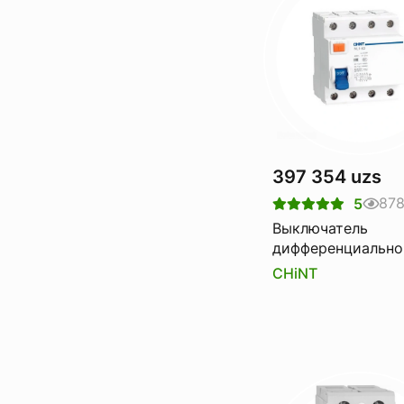
397 354 uzs
87
5
Выключатель
дифференциально
тока Узо CHINT nl
CHiNT
6ka 4p 80a 300ma