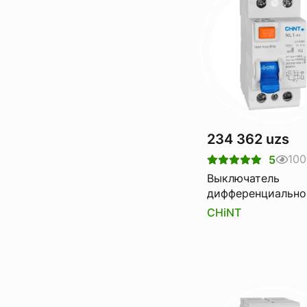
234 362 uzs
100
5
Выключатель
дифференциально
тока Узо CHINT nl
CHiNT
6ka 2p 25a 10ma