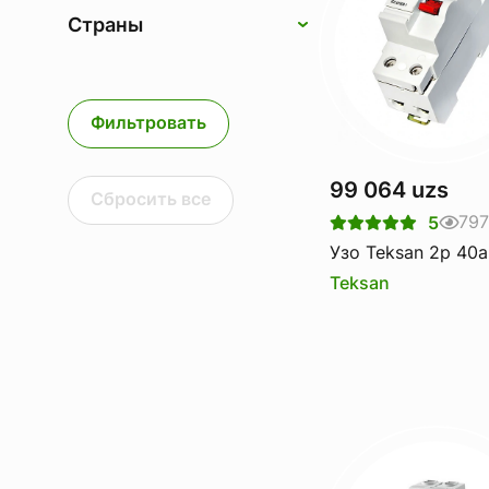
Страны
Фильтровать
99 064 uzs
Сбросить все
797
5
Узо Teksan 2p 40
Teksan