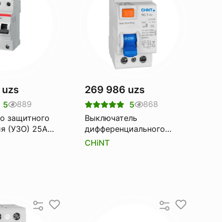
 uzs
269 986 uzs
889
868
5
5
о защитного
Выключатель
я (УЗО) 25А
дифференциального
-25
тока Узо CHINT nl1-100
CHiNT
6ka 2p 100a 300ma