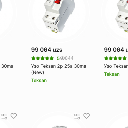
99 064 uzs
99 064 
844
5
a 30ma
Узо Teksan 2p 25a 30ma
Узо Teksa
(New)
Teksan
Teksan