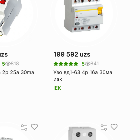
uzs
199 592 uzs
818
841
5
5
n 2p 25a 30ma
Узо вд1-63 4р 16а 30ма
иэк
IEK