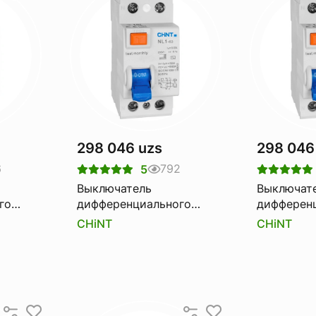
298 046 uzs
298 046
6
792
5
Выключатель
Выключат
го
дифференциального
дифферен
1-63
тока Узо CHINT nl1-100
тока Узо C
CHiNT
CHiNT
6ka 2p 80a 30ma
6ka 2p 10