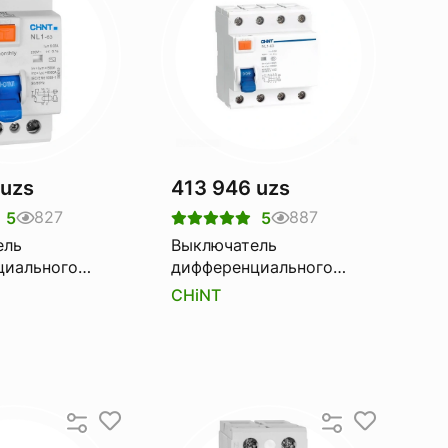
 uzs
413 946 uzs
827
887
5
5
ель
Выключатель
циального
дифференциального
CHINT nl1-63
тока Узо CHINT nl1-100
CHiNT
a 300ma
6ka 4p 100a 300ma