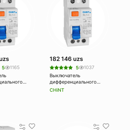
uzs
182 146 uzs
1165
1037
5
5
ель
Выключатель
циального
дифференциального
CHINT nl1-63
тока Узо CHINT nl1-63
CHiNT
a 30ma
6ka 2p 40a 30ma