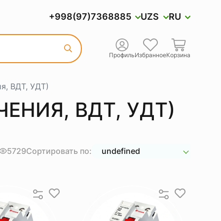
+998(97)7368885
UZS
RU
Профиль
Избранное
Корзина
я, ВДТ, УДТ)
ЕНИЯ, ВДТ, УДТ)
5729
Сортировать по:
undefined