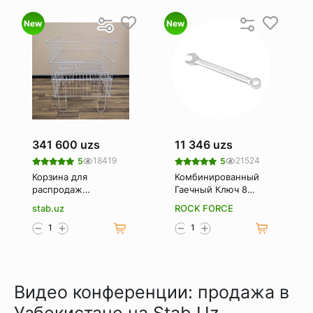
New
New
341 600 uzs
11 346 uzs
18419
21524
5
5
Корзина для
Комбинированный
распродаж
Гаечный Ключ 8
(Корзина-
Мм. Rockforce Rf-
stab.uz
ROCK FORCE
накопитель)
75508
Видео конференции: продажа в
Узбекистане на Stab.Uz