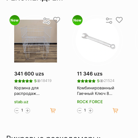
New
New
341 600 uzs
11 346 uzs
18419
21524
5
5
Корзина для
Комбинированный
распродаж
Гаечный Ключ 8
(Корзина-
Мм. Rockforce Rf-
stab.uz
ROCK FORCE
накопитель)
75508