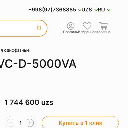
+998(97)7368885
UZS
RU
Профиль
Избранное
Корзина
ия однофазные
VC-D-5000VA
1 744 600 uzs
Купить в 1 клик